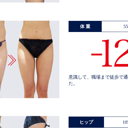
体 重
5
意識して、職場まで徒歩で通
た。
ヒップ
10