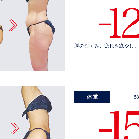
脚のむくみ、疲れを癒やし、
体 重
5